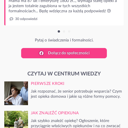
87 lat i emeryturę 1800 zł..., wymaga stałej opieki a
m totalnie zagubiona w tych wszystkich
ościach... Będę wdzięczna za każdą podpowiedź 😓
powiedzi
Pytaj o świadczenia i formalności.
Dołącz do społeczności
CZYTAJ W CENTRUM WIEDZY
PIERWSZE KROKI
Jak rozpoznać, że senior potrzebuje wsparcia? Czym
jest opieka domowa i jakie są różne formy pomocy.
JAK ZNALEŹĆ OPIEKUNA
Jak szybko znaleźć opiekę? Ogłoszenie, które
przyciągnie właściwych opiekunów i na co zwracać