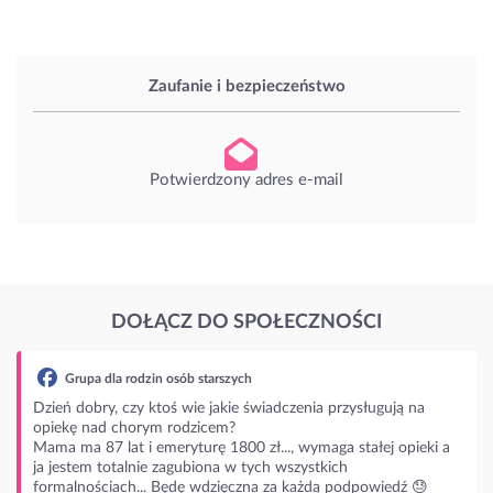
Zaufanie i bezpieczeństwo
Potwierdzony adres e-mail
DOŁĄCZ DO SPOŁECZNOŚCI
 osób starszych
oś wie jakie świadczenia przysługują na
 rodzicem?
eryturę 1800 zł..., wymaga stałej opieki a
zagubiona w tych wszystkich
Będę wdzięczna za każdą podpowiedź 😓