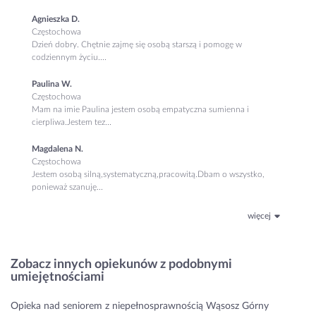
Agnieszka D.
Częstochowa
Dzień dobry. Chętnie zajmę się osobą starszą i pomogę w
codziennym życiu....
Paulina W.
Częstochowa
Mam na imie Paulina jestem osobą empatyczna sumienna i
cierpliwa.Jestem tez...
Magdalena N.
Częstochowa
Jestem osobą silną,systematyczną,pracowitą.Dbam o wszystko,
ponieważ szanuję...
więcej
Zobacz innych opiekunów z podobnymi
umiejętnościami
Opieka nad seniorem z niepełnosprawnością Wąsosz Górny