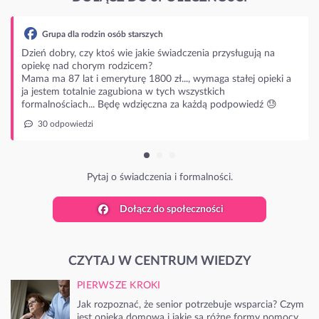
zych
ie świadczenia przysługują na
?
800 zł..., wymaga stałej opieki a
 w tych wszystkich
ęczna za każdą podpowiedź 😓
zenia i formalności.
Dołącz do społeczności
CZYTAJ W CENTRUM WIEDZY
PIERWSZE KROKI
Jak rozpoznać, że senior potrzebuje wsparcia? Czym
jest opieka domowa i jakie są różne formy pomocy.