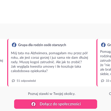
Grupa dla rodzin osób starszych
Gr
Pomaga
Mój tata ma Alzheimera, pomagałam mu przez pół
rodzin
roku, ale jest coraz gorzej i juz sama nie dam dłużej
ej
zatrudn
rady. Muszę kogoś zatrudnić. Ale jak to zrobić?
że “nie
Jak wygląda kwestia umowy i ile kosztuje taka
ale bra
calodobowa opiekunka?
siebie,
51 odpowiedzi
33 
Poznaj stawki w Twojej okolicy.
O
Dołącz do społeczności