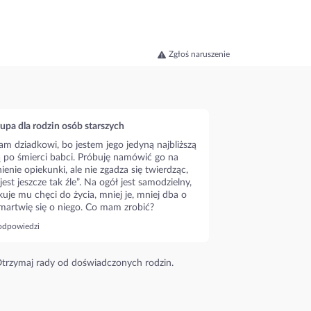
Zgłoś naruszenie
upa dla rodzin osób starszych
m dziadkowi, bo jestem jego jedyną najbliższą
ą po śmierci babci. Próbuję namówić go na
ienie opiekunki, ale nie zgadza się twierdząc,
 jest jeszcze tak źle”. Na ogół jest samodzielny,
kuje mu chęci do życia, mniej je, mniej dba o
 martwię się o niego. Co mam zrobić?
odpowiedzi
trzymaj rady od doświadczonych rodzin.