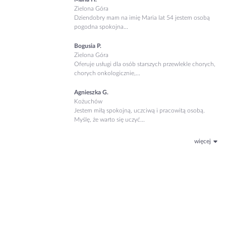
Zielona Góra
Dziendobry mam na imię Maria lat 54 jestem osobą
pogodna spokojna...
Bogusia P.
Zielona Góra
Oferuje usługi dla osób starszych przewlekle chorych,
chorych onkologicznie,...
Agnieszka G.
Kożuchów
Jestem miłą spokojną, uczciwą i pracowitą osobą.
Myślę, że warto się uczyć...
więcej