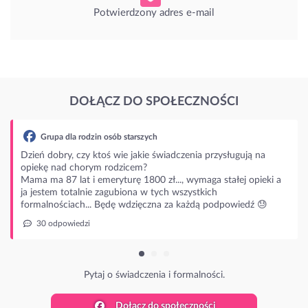
Potwierdzony adres e-mail
DOŁĄCZ DO SPOŁECZNOŚCI
ą na
opieki a
ź 😓
Dołącz do społeczności