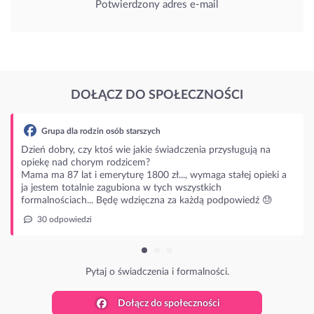
Potwierdzony adres e-mail
DOŁĄCZ DO SPOŁECZNOŚCI
zych
ie świadczenia przysługują na
?
800 zł..., wymaga stałej opieki a
 w tych wszystkich
ęczna za każdą podpowiedź 😓
zenia i formalności.
Dołącz do społeczności