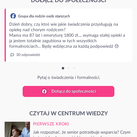
DOŁĄCZ DO SPOŁECZNOŚCI
ują na
j opieki a
edź 😓
Dołącz do społeczności
CZYTAJ W CENTRUM WIEDZY
PIERWSZE KROKI
Jak rozpoznać, że senior potrzebuje wsparcia? Czym