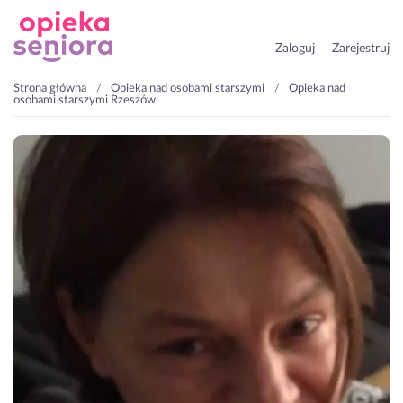
Zaloguj
Zarejestruj
Strona główna
Opieka nad osobami starszymi
Opieka nad
osobami starszymi Rzeszów