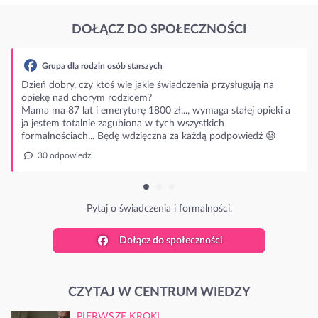
DOŁĄCZ DO SPOŁECZNOŚCI
b starszych
wie jakie świadczenia przysługują na
dzicem?
turę 1800 zł..., wymaga stałej opieki a
ubiona w tych wszystkich
ę wdzięczna za każdą podpowiedź 😓
 świadczenia i formalności.
Dołącz do społeczności
CZYTAJ W CENTRUM WIEDZY
PIERWSZE KROKI