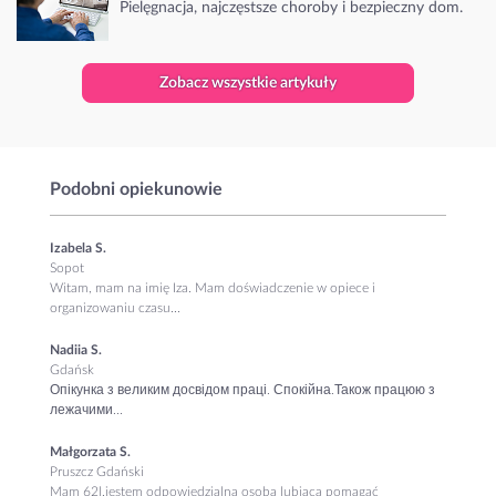
Pielęgnacja, najczęstsze choroby i bezpieczny dom.
Zobacz wszystkie artykuły
Podobni opiekunowie
Izabela S.
Sopot
Witam, mam na imię Iza. Mam doświadczenie w opiece i
organizowaniu czasu...
Nadiia S.
Gdańsk
Опікунка з великим досвідом праці. Спокійна.Також працюю з
лежачими...
Małgorzata S.
Pruszcz Gdański
Mam 62l.jestem odpowiedzialna osoba lubiaca pomagać