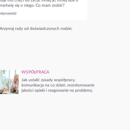
kuje mu chęci do życia, mniej je, mniej dba o
 martwię się o niego. Co mam zrobić?
odpowiedzi
trzymaj rady od doświadczonych rodzin.
WSPÓŁPRACA
Jak ustalić zasady współpracy,
komunikacja na co dzień, monitorowanie
jakości opieki i reagowanie na problemy.