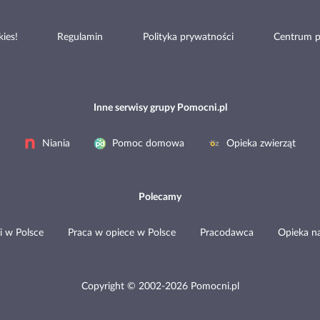
ies!
Regulamin
Polityka prywatności
Centrum 
Inne serwisy grupy Pomocni.pl
Niania
Pomoc domowa
Opieka zwierząt
Polecamy
i w Polsce
Praca w opiece w Polsce
Pracodawca
Opieka n
Copyright © 2002-2026 Pomocni.pl