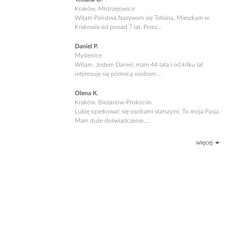
Kraków, Mistrzejowice
Witam Państwa Nazywam się Tetiana. Mieszkam w
Krakowie od ponad 7 lat. Przez...
Daniel P.
Myślenice
Witam, Jestem Daniel, mam 44 lata i od kilku lat
interesuję się pomocą osobom...
Olena K.
Kraków, Bieżanów-Prokocim
Lubię opiekować się osobami starszymi. To moja Pasja.
Mam duże doświadczenie....
więcej