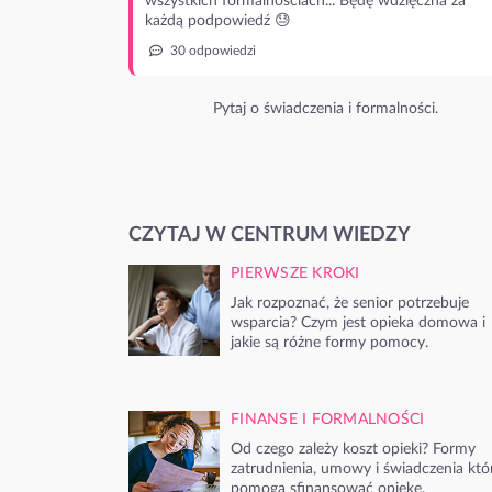
wszystkich formalnościach... Będę wdzięczna za
każdą podpowiedź 😓
30 odpowiedzi
Pytaj o świadczenia i formalności.
CZYTAJ W CENTRUM WIEDZY
PIERWSZE KROKI
Jak rozpoznać, że senior potrzebuje
wsparcia? Czym jest opieka domowa i
jakie są różne formy pomocy.
FINANSE I FORMALNOŚCI
Od czego zależy koszt opieki? Formy
zatrudnienia, umowy i świadczenia któ
pomogą sfinansować opiekę.