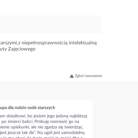
tarszymi,z niepełnosprawnością intelektualną
euty Zajęciowego
Zgłoś naruszenie
upa dla rodzin osób starszych
m dziadkowi, bo jestem jego jedyną najbliższą
ą po śmierci babci. Próbuję namówić go na
ienie opiekunki, ale nie zgadza się twierdząc,
 jest jeszcze tak źle”. Na ogół jest samodzielny,