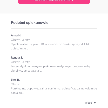
Podobni opiekunowie
Anna H.
Olsztyn, Jaroty
Opiekowałam się przez 10 lat dziećmi do 3 roku życia, od 4 lat
opiekuję się...
Renata S.
Olsztyn, Jaroty
Jestem dyplomowanym opiekunem medycznym. Jestem osobą
cierpliwą, empatyczną i...
Ewa B.
Olsztyn
Punktualna, odpowiedzialna, sumienna, opiekuńcza,zajmowalam się
panią po...
więcej