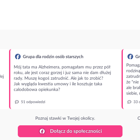
Grupa dla rodzin osób starszych
Gr
Pomaga
Mój tata ma Alzheimera, pomagałam mu przez pół
rodzin
roku, ale jest coraz gorzej i juz sama nie dam dłużej
ej
zatrudn
rady. Muszę kogoś zatrudnić. Ale jak to zrobić?
że “nie
Jak wygląda kwestia umowy i ile kosztuje taka
ale bra
calodobowa opiekunka?
siebie,
51 odpowiedzi
33 
Poznaj stawki w Twojej okolicy.
O
Dołącz do społeczności