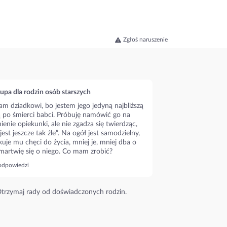
Zgłoś naruszenie
upa dla rodzin osób starszych
m dziadkowi, bo jestem jego jedyną najbliższą
ą po śmierci babci. Próbuję namówić go na
ienie opiekunki, ale nie zgadza się twierdząc,
 jest jeszcze tak źle”. Na ogół jest samodzielny,
kuje mu chęci do życia, mniej je, mniej dba o
 martwię się o niego. Co mam zrobić?
odpowiedzi
trzymaj rady od doświadczonych rodzin.