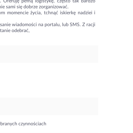
. Oferuję pełną logistykę, często tak bardzo
nie sami się dobrze zorganizować.
 momencie życia, tchnąć iskierkę nadziei i
anie wiadomości na portalu, lub SMS. Z racji
tanie odebrać,
ybranych czynnościach