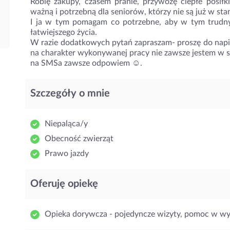
Robię zakupy, czasem pranie, przywożę ciepłe posiłki
ważną i potrzebną dla seniorów, którzy nie są już w sta
I ja w tym pomagam co potrzebne, aby w tym trudnym
łatwiejszego życia.
W razie dodatkowych pytań zapraszam- proszę do napis
na charakter wykonywanej pracy nie zawsze jestem w s
na SMSa zawsze odpowiem ☺️.
Szczegóły o mnie
Niepaląca/y
Obecność zwierząt
Prawo jazdy
Oferuję opiekę
Opieka dorywcza - pojedyncze wizyty, pomoc w w