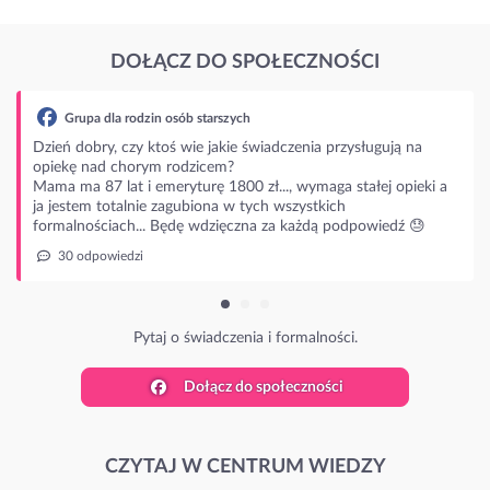
DOŁĄCZ DO SPOŁECZNOŚCI
zych
ie świadczenia przysługują na
?
800 zł..., wymaga stałej opieki a
 w tych wszystkich
ęczna za każdą podpowiedź 😓
zenia i formalności.
Dołącz do społeczności
CZYTAJ W CENTRUM WIEDZY