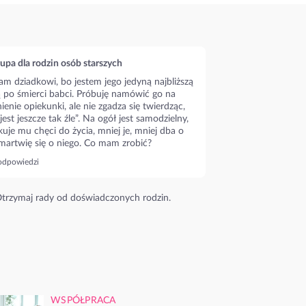
upa dla rodzin osób starszych
m dziadkowi, bo jestem jego jedyną najbliższą
ą po śmierci babci. Próbuję namówić go na
ienie opiekunki, ale nie zgadza się twierdząc,
 jest jeszcze tak źle”. Na ogół jest samodzielny,
kuje mu chęci do życia, mniej je, mniej dba o
 martwię się o niego. Co mam zrobić?
odpowiedzi
trzymaj rady od doświadczonych rodzin.
WSPÓŁPRACA