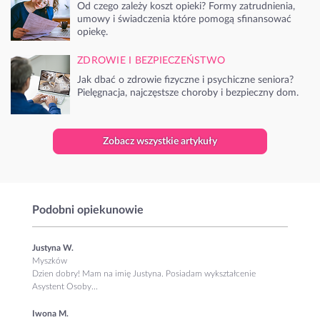
Od czego zależy koszt opieki? Formy zatrudnienia,
umowy i świadczenia które pomogą sfinansować
opiekę.
ZDROWIE I BEZPIECZEŃSTWO
Jak dbać o zdrowie fizyczne i psychiczne seniora?
Pielęgnacja, najczęstsze choroby i bezpieczny dom.
Zobacz wszystkie artykuły
Podobni opiekunowie
Justyna W.
Myszków
Dzien dobry! Mam na imię Justyna. Posiadam wykształcenie
Asystent Osoby...
Iwona M.