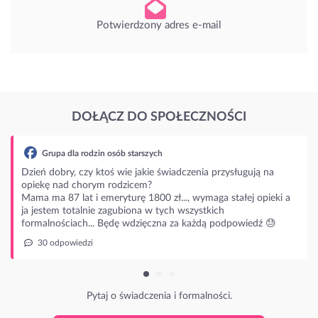
Potwierdzony adres e-mail
DOŁĄCZ DO SPOŁECZNOŚCI
zin osób starszych
 ktoś wie jakie świadczenia przysługują na
rym rodzicem?
 emeryturę 1800 zł..., wymaga stałej opieki a
ie zagubiona w tych wszystkich
.. Będę wdzięczna za każdą podpowiedź 😓
ytaj o świadczenia i formalności.