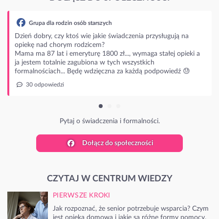
ługują na
łej opieki a
owiedź 😓
Dołącz do społeczności
CZYTAJ W CENTRUM WIEDZY
PIERWSZE KROKI
Jak rozpoznać, że senior potrzebuje wsparcia? Czym
jest opieka domowa i jakie są różne formy pomocy.