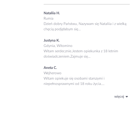
Nataliia H.
Rumia
Dzień dobry Państwu, Nazywam się Nataliia i z wielką
chęcią podjęłabym się...
Justyna K.
Gdynia, Witomino
Witam serdecznie.Jestem opiekunka z 18 letnim
doświadczeniem.Zajmuje się...
Aneta C.
Wejherowo
Witam opiekuje się osobami starszymi i
niepełnosprawnymi od 18 roku życia....
więcej