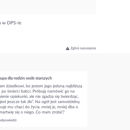
ca w DPS-ie
Zgłoś naruszenie
upa dla rodzin osób starszych
m dziadkowi, bo jestem jego jedyną najbliższą
ą po śmierci babci. Próbuję namówić go na
ienie opiekunki, ale nie zgadza się twierdząc,
 jest jeszcze tak źle”. Na ogół jest samodzielny,
kuje mu chęci do życia, mniej je, mniej dba o
 martwię się o niego. Co mam zrobić?
odpowiedzi