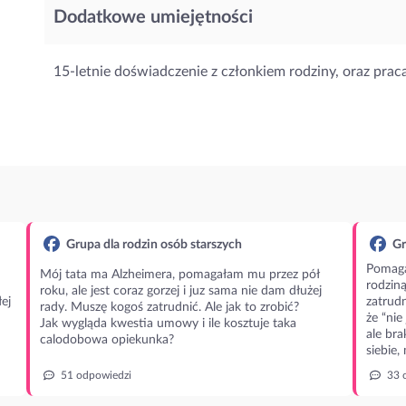
Dodatkowe umiejętności
15-letnie doświadczenie z członkiem rodziny, oraz pra
Grupa dla rodzin osób starszych
Gr
Pomaga
Mój tata ma Alzheimera, pomagałam mu przez pół
rodzin
roku, ale jest coraz gorzej i juz sama nie dam dłużej
ej
zatrudn
rady. Muszę kogoś zatrudnić. Ale jak to zrobić?
że “nie
Jak wygląda kwestia umowy i ile kosztuje taka
ale bra
calodobowa opiekunka?
siebie,
51 odpowiedzi
33 