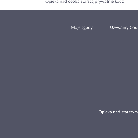
Opieka nad osobą starszą prywatnie Łódź
Moje zgody
Używamy Cook
Opieka nad starszym