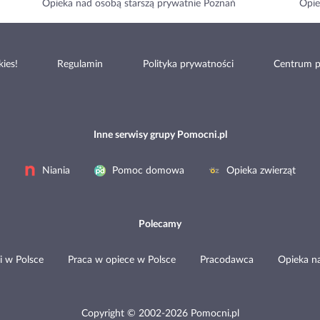
Opieka nad osobą starszą prywatnie Poznań
Opie
ies!
Regulamin
Polityka prywatności
Centrum 
Inne serwisy grupy Pomocni.pl
Niania
Pomoc domowa
Opieka zwierząt
Polecamy
i w Polsce
Praca w opiece w Polsce
Pracodawca
Opieka n
Copyright © 2002-2026 Pomocni.pl