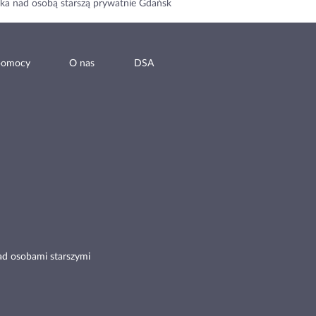
ka nad osobą starszą prywatnie Gdańsk
pomocy
O nas
DSA
ad osobami starszymi