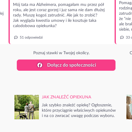
Pomaga
Mój tata ma Alzheimera, pomagałam mu przez pół
rodzin
roku, ale jest coraz gorzej i juz sama nie dam dłużej
ej
zatrudn
rady. Muszę kogoś zatrudnić. Ale jak to zrobić?
że “nie
Jak wygląda kwestia umowy i ile kosztuje taka
ale bra
calodobowa opiekunka?
siebie,
51 odpowiedzi
33 
Poznaj stawki w Twojej okolicy.
O
Dołącz do społeczności
JAK ZNALEŹĆ OPIEKUNA
Jak szybko znaleźć opiekę? Ogłoszenie,
które przyciągnie właściwych opiekunów
i na co zwracać uwagę podczas wyboru.