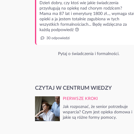
Dzień dobry, czy ktoś wie jakie świadczenia
przysługują na opiekę nad chorym rodzicem?
Mama ma 87 lat i emeryturę 1800 zł..., wymaga stał
opieki a ja jestem totalnie zagubiona w tych
wszystkich formalnościach... Będę wdzięczna za
każdą podpowiedź 😓
30 odpowiedzi
Pytaj o świadczenia i formalności.
CZYTAJ W CENTRUM WIEDZY
PIERWSZE KROKI
Jak rozpoznać, że senior potrzebuje
wsparcia? Czym jest opieka domowa i
jakie są różne formy pomocy.