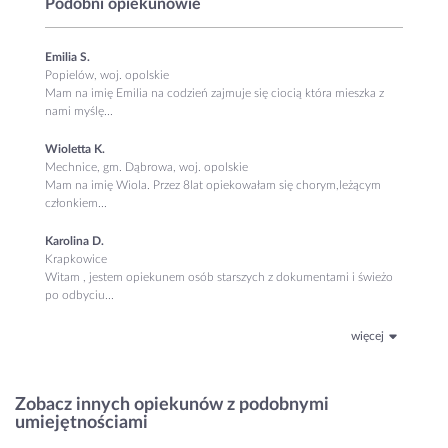
Podobni opiekunowie
Emilia S.
Popielów, woj. opolskie
Mam na imię Emilia na codzień zajmuje się ciocią która mieszka z
nami myślę...
Wioletta K.
Mechnice, gm. Dąbrowa, woj. opolskie
Mam na imię Wiola. Przez 8lat opiekowałam się chorym,leżącym
członkiem...
Karolina D.
Krapkowice
Witam , jestem opiekunem osób starszych z dokumentami i świeżo
po odbyciu...
więcej
Zobacz innych opiekunów z podobnymi
umiejętnościami