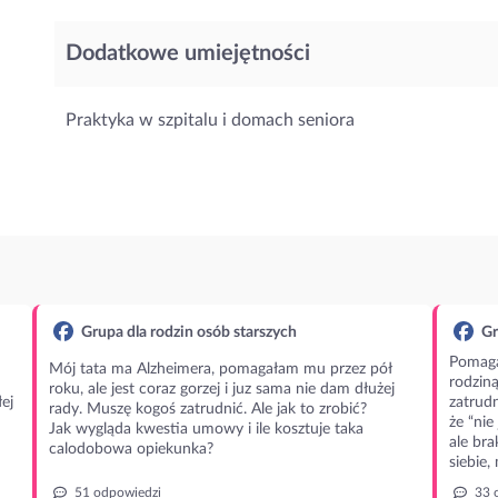
Dodatkowe umiejętności
Praktyka w szpitalu i domach seniora
Grupa dla rodzin osób starszych
Gr
Pomaga
Mój tata ma Alzheimera, pomagałam mu przez pół
rodzin
roku, ale jest coraz gorzej i juz sama nie dam dłużej
ej
zatrudn
rady. Muszę kogoś zatrudnić. Ale jak to zrobić?
że “nie
Jak wygląda kwestia umowy i ile kosztuje taka
ale bra
calodobowa opiekunka?
siebie,
51 odpowiedzi
33 