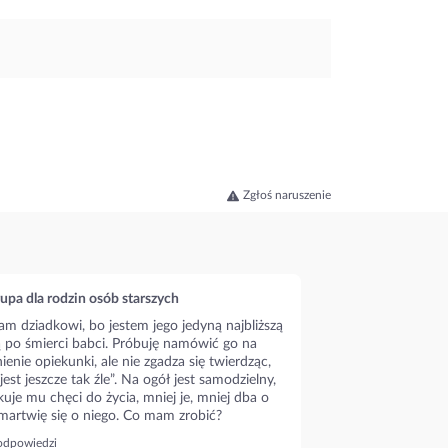
Zgłoś naruszenie
upa dla rodzin osób starszych
m dziadkowi, bo jestem jego jedyną najbliższą
ą po śmierci babci. Próbuję namówić go na
ienie opiekunki, ale nie zgadza się twierdząc,
 jest jeszcze tak źle”. Na ogół jest samodzielny,
kuje mu chęci do życia, mniej je, mniej dba o
 martwię się o niego. Co mam zrobić?
odpowiedzi