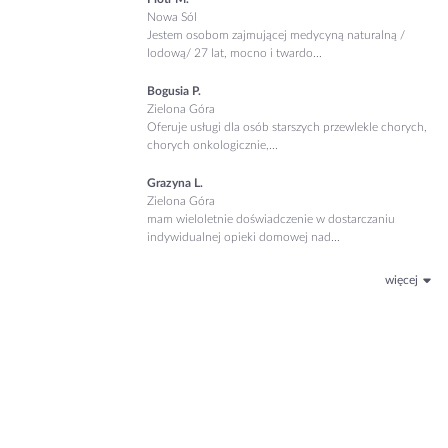
Nowa Sól
Jestem osobom zajmującej medycyną naturalną /
lodową/ 27 lat, mocno i twardo...
Bogusia P.
Zielona Góra
Oferuje usługi dla osób starszych przewlekle chorych,
chorych onkologicznie,...
Grazyna L.
Zielona Góra
mam wieloletnie doświadczenie w dostarczaniu
indywidualnej opieki domowej nad...
więcej