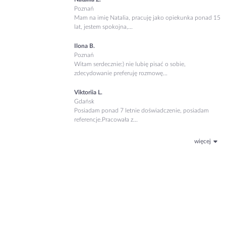
Poznań
Mam na imię Natalia, pracuję jako opiekunka ponad 15
lat, jestem spokojna,...
Ilona B.
Poznań
Witam serdecznie:) nie lubię pisać o sobie,
zdecydowanie preferuję rozmowę...
Viktoriia L.
Gdańsk
Posiadam ponad 7 letnie doświadczenie, posiadam
referencje.Pracowała z...
więcej