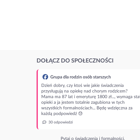
DOŁĄCZ DO SPOŁECZNOŚCI
Grupa dla rodzin osób starszych
Dzień dobry, czy ktoś wie jakie świadczenia
przysługują na opiekę nad chorym rodzicem?
Mama ma 87 lat i emeryturę 1800 zł..., wymaga stał
opieki a ja jestem totalnie zagubiona w tych
wszystkich formalnościach... Będę wdzięczna za
każdą podpowiedź 😓
30 odpowiedzi
Pytaj o świadczenia i formalności.