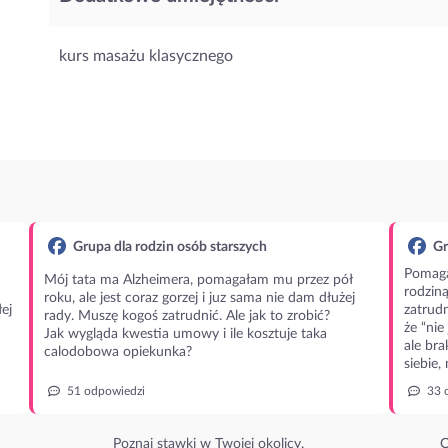
kurs masażu klasycznego
Grupa dla rodzin osób starszych
Gr
Pomaga
Mój tata ma Alzheimera, pomagałam mu przez pół
rodzin
roku, ale jest coraz gorzej i juz sama nie dam dłużej
ej
zatrudn
rady. Muszę kogoś zatrudnić. Ale jak to zrobić?
że “nie
Jak wygląda kwestia umowy i ile kosztuje taka
ale bra
calodobowa opiekunka?
siebie,
51 odpowiedzi
33 
Poznaj stawki w Twojej okolicy.
O