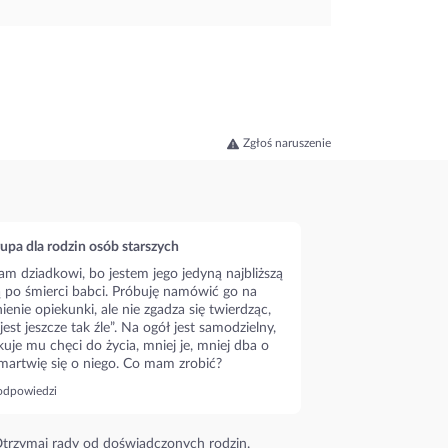
Zgłoś naruszenie
upa dla rodzin osób starszych
m dziadkowi, bo jestem jego jedyną najbliższą
ą po śmierci babci. Próbuję namówić go na
ienie opiekunki, ale nie zgadza się twierdząc,
 jest jeszcze tak źle”. Na ogół jest samodzielny,
kuje mu chęci do życia, mniej je, mniej dba o
 martwię się o niego. Co mam zrobić?
odpowiedzi
trzymaj rady od doświadczonych rodzin.