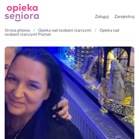
Zaloguj
Zarejestruj
Strona główna
Opieka nad osobami starszymi
Opieka nad
osobami starszymi Poznań