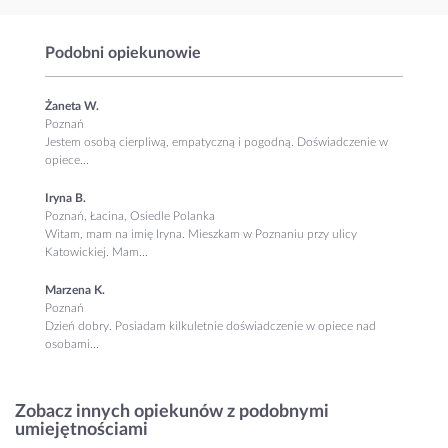
Podobni opiekunowie
Żaneta W.
Poznań
Jestem osobą cierpliwą, empatyczną i pogodną. Doświadczenie w
opiece...
Iryna B.
Poznań, Łacina, Osiedle Polanka
Witam, mam na imię Iryna. Mieszkam w Poznaniu przy ulicy
Katowickiej. Mam...
Marzena K.
Poznań
Dzień dobry. Posiadam kilkuletnie doświadczenie w opiece nad
osobami...
Zobacz innych opiekunów z podobnymi
umiejętnościami