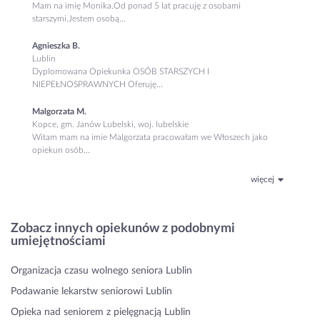
Mam na imię Monika.Od ponad 5 lat pracuję z osobami
starszymi.Jestem osobą...
Agnieszka B.
Lublin
Dyplomowana Opiekunka OSÓB STARSZYCH I
NIEPEŁNOSPRAWNYCH Oferuję...
Malgorzata M.
Kopce, gm. Janów Lubelski, woj. lubelskie
Witam mam na imie Malgorzata pracowałam we Włoszech jako
opiekun osób...
więcej
Zobacz innych opiekunów z podobnymi
umiejętnościami
Organizacja czasu wolnego seniora Lublin
Podawanie lekarstw seniorowi Lublin
Opieka nad seniorem z pielęgnacją Lublin