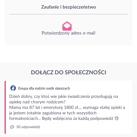
Zaufanie i bezpieczeństwo
Potwierdzony adres e-mail
DOŁĄCZ DO SPOŁECZNOŚCI
a dla rodzin osób starszych
bry, czy ktoś wie jakie świadczenia przysługują na
nad chorym rodzicem?
87 lat i emeryturę 1800 zł..., wymaga stałej opieki a
m totalnie zagubiona w tych wszystkich
ościach... Będę wdzięczna za każdą podpowiedź 😓
powiedzi