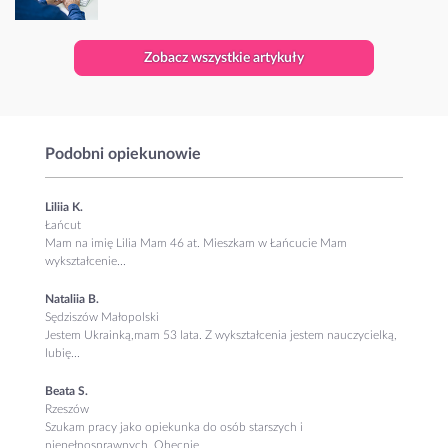
Zobacz wszystkie artykuły
Podobni opiekunowie
Liliia K.
Łańcut
Mam na imię Lilia Mam 46 at. Mieszkam w Łańcucie Mam
wykształcenie...
Nataliia B.
Sędziszów Małopolski
Jestem Ukrainką,mam 53 lata. Z wykształcenia jestem nauczycielką,
lubię...
Beata S.
Rzeszów
Szukam pracy jako opiekunka do osób starszych i
niepełnosprawnych. Obecnie...