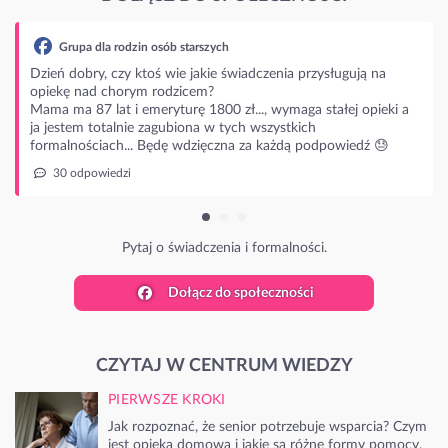
rodzin osób starszych
czy ktoś wie jakie świadczenia przysługują na
horym rodzicem?
t i emeryturę 1800 zł..., wymaga stałej opieki a
alnie zagubiona w tych wszystkich
ch... Będę wdzięczna za każdą podpowiedź 😓
dzi
Pytaj o świadczenia i formalności.
Dołącz do społeczności
CZYTAJ W CENTRUM WIEDZY
PIERWSZE KROKI
Jak rozpoznać, że senior potrzebuje wsparcia? Czym
jest opieka domowa i jakie są różne formy pomocy.