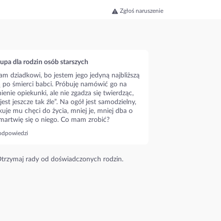
Zgłoś naruszenie
upa dla rodzin osób starszych
m dziadkowi, bo jestem jego jedyną najbliższą
ą po śmierci babci. Próbuję namówić go na
ienie opiekunki, ale nie zgadza się twierdząc,
 jest jeszcze tak źle”. Na ogół jest samodzielny,
kuje mu chęci do życia, mniej je, mniej dba o
 martwię się o niego. Co mam zrobić?
odpowiedzi
trzymaj rady od doświadczonych rodzin.