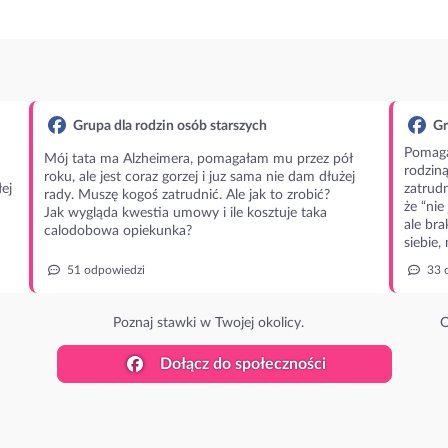
Grupa dla rodzin osób starszych
Gr
Pomaga
Mój tata ma Alzheimera, pomagałam mu przez pół
rodzin
roku, ale jest coraz gorzej i juz sama nie dam dłużej
ej
zatrudn
rady. Muszę kogoś zatrudnić. Ale jak to zrobić?
że “nie
Jak wygląda kwestia umowy i ile kosztuje taka
ale bra
calodobowa opiekunka?
siebie,
51 odpowiedzi
33 
Poznaj stawki w Twojej okolicy.
O
Dołącz do społeczności