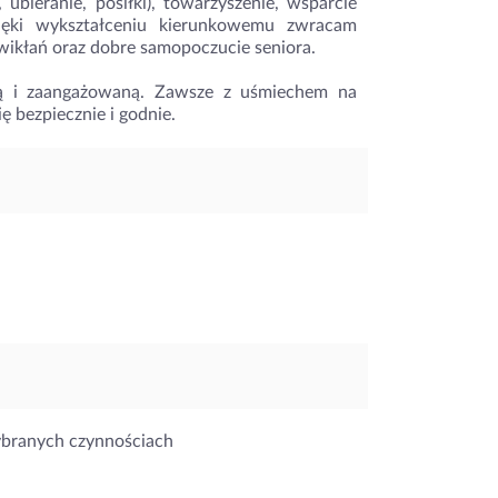
bieranie, posiłki), towarzyszenie, wsparcie
ięki wykształceniu kierunkowemu zwracam
wikłań oraz dobre samopoczucie seniora.
ną i zaangażowaną. Zawsze z uśmiechem na
ię bezpiecznie i godnie.
ybranych czynnościach