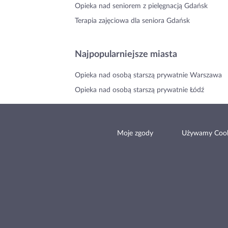
Opieka nad seniorem z pielęgnacją Gdańsk
Terapia zajęciowa dla seniora Gdańsk
Najpopularniejsze miasta
Opieka nad osobą starszą prywatnie Warszawa
Opieka nad osobą starszą prywatnie Łódź
Moje zgody
Używamy Cook