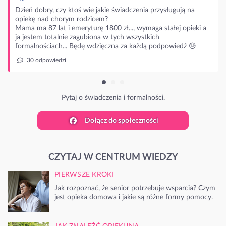
wie jakie świadczenia przysługują na
dzicem?
turę 1800 zł..., wymaga stałej opieki a
ubiona w tych wszystkich
ę wdzięczna za każdą podpowiedź 😓
 świadczenia i formalności.
Dołącz do społeczności
CZYTAJ W CENTRUM WIEDZY
PIERWSZE KROKI
Jak rozpoznać, że senior potrzebuje wsparcia? Czym
jest opieka domowa i jakie są różne formy pomocy.