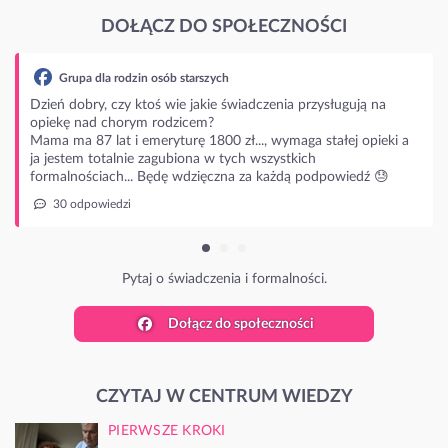
DOŁĄCZ DO SPOŁECZNOŚCI
 osób starszych
oś wie jakie świadczenia przysługują na
 rodzicem?
eryturę 1800 zł..., wymaga stałej opieki a
zagubiona w tych wszystkich
Będę wdzięczna za każdą podpowiedź 😓
j o świadczenia i formalności.
Dołącz do społeczności
CZYTAJ W CENTRUM WIEDZY
PIERWSZE KROKI