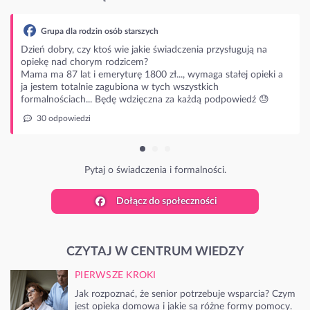
tarszych
 jakie świadczenia przysługują na
cem?
ę 1800 zł..., wymaga stałej opieki a
ona w tych wszystkich
dzięczna za każdą podpowiedź 😓
adczenia i formalności.
Dołącz do społeczności
CZYTAJ W CENTRUM WIEDZY
PIERWSZE KROKI
Jak rozpoznać, że senior potrzebuje wsparcia? Czym
jest opieka domowa i jakie są różne formy pomocy.