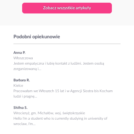
Zobacz wszystkie artykuły
Podobni opiekunowie
Anna P.
Włoszczowa
Jestem empatyczna i lubię kontakt z ludźmi. Jestem osobą
zorganizowaną i...
Barbara R.
Kielce
Pracowałam we Włoszech 15 lat i w Agencji Siostra bis Kocham
ludzi i pragnę...
Shifna S.
Wrocieryż, gm. Michałów, woj. świętokrzyskie
Hello I'm a student who is currently studying in university of
wroclaw, I'm...