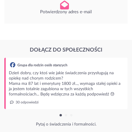
Potwierdzony adres e-mail
DOŁĄCZ DO SPOŁECZNOŚCI
rodzin osób starszych
czy ktoś wie jakie świadczenia przysługują na
horym rodzicem?
t i emeryturę 1800 zł..., wymaga stałej opieki a
alnie zagubiona w tych wszystkich
ch... Będę wdzięczna za każdą podpowiedź 😓
dzi
Pytaj o świadczenia i formalności.