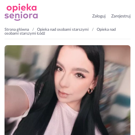
Zaloguj
Zarejestruj
Strona główna
Opieka nad osobami starszymi
Opieka nad
osobami starszymi Łódź