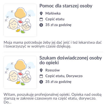
Pomoc dla starszej osoby
Małówka
Część etatu
35 zł za godzinę
Moja mama potrzebuje żeby jej dać jeść i też lekarstwa dać
i towarzyszyć w wolnym czasie dziękuję.
Szukam doświadczonej osoby
do opieki
Rzeszów
Część etatu, Dorywczo
35 zł za godzinę
Witam, poszukuję profesjonalnej opieki. Opieka nad osobą
starszą w zakresie czasowym na część etatu, dorywczo.
Do...