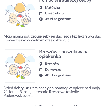
Pomoc dla starszej osoby
Małówka
Część etatu
35 zł za godzinę
Moja mama potrzebuje żeby jej dać jeść i też lekarstwa dać
i towarzyszyć w wolnym czasie dziękuję.
Rzeszów - poszukiwana
opiekunka
Rzeszów
Dorywczo
40 zł za godzinę
Dzień dobry, szukam osoby do pomocy w opiece nad moją
91-letnią Babcią na terenie Rzeszowa (osiedle
Paderewskiego)....