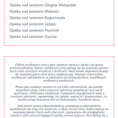
Opieka nad seniorem Głogów Małopolski
Opieka nad seniorem Błażowa
Opieka nad seniorem Boguchwała
Opieka nad seniorem Leżajsk
Opieka nad seniorem Pruchnik
Opieka nad seniorem Dynów
Odkryj możliwości pracy jako opiekun seniora i dołącz do grona
profesjonalistów, którzy codziennie przyczyniają się do poprawy jakości
życia osób starszych w Łańcut i okolicach. Nasz serwis zapewnia dostęp
do szerokiej gamy ofert pracy opiekuńczej, oferując różnorodne
możliwości zatrudnienia w zależności od doświadczenia, kwalifikacji i
preferencji osobistych.
Praca jako opiekun seniora to nie tylko zatrudnienie, ale przede
wszystkim misja, która przynosi ogromną satysfakcję i poczucie
spełnienia. Oferujemy możliwość nawiązania wyjątkowych więzi z
osobami starszymi, zapewniając im opiekę, wsparcie i towarzystwo, co
ma kluczowe znaczenie dla ich dobrostanu i komfortu życia.
Jeśli jesteś osobą odpowiedzialną, posiadającą odpowiednie
kwalifikacje lub chęć ich zdobycia, a także chcesz mieć realny wpływ na
poprawę jakości życia osób starszych, zapraszamy do przeglądania
naszych ofert pracy w kategorii opieka seniora Łańcut. Skontaktuj się z