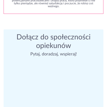
potencjalnymi pracodawcami i znajdź pracę, która przyniesie ci nie
tylko pieniądze, ale również satysfakcję i poczucie, że robisz coś
ważnego.
Dołącz do społeczności
opiekunów
Pytaj, doradzaj, wspieraj!
Opiekunowie, wspierajmy się!
Co byscie zrobily jak jestem z seniorem a on mowi
rodzinie ze go bije zabieram jedzenie i nie daje pic 😞. ja juz
nie wiem co robic bo to wszystko nieprawda, boje sie ze
beda problemy... myslalam zeby zaproponowac
monitoring zeby sie zabezpieczyc, prosze o rade
15 odpowiedzi