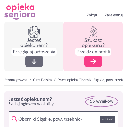
Zaloguj
Zarejestruj
Jesteś
Szukasz
opiekunem?
opiekuna?
Przeglądaj ogłoszenia
Przejdź do profili
Strona główna
Cała Polska
Praca opieka Oborniki Śląskie, pow. trzebni
Jesteś opiekunem?
55 wyników
Szukaj ogłoszeń w okolicy
+30 km