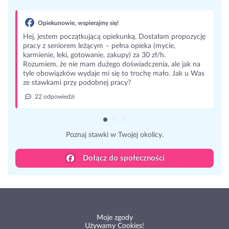
nką. Dostałam propozycję
 opieka (mycie,
) za 30 zł/h.
wiadczenia, ale jak na
o trochę mało. Jak u Was
y?
jej okolicy.
Dołącz do społeczności
Moje zgody
Używamy Cookies!