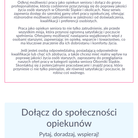
Odkryj możliwości pracy jako opiekun seniora i dołącz do grona
profesjonalistów, którzy codziennie przyczyniają się do poprawy jakości
życia osób starszych w Oborniki Śląskie i okolicach. Nasz serwis
zapewnia dostęp do szerokiej gamy ofert pracy opiekuńczej, oferując
różnorodne możliwości zatrudnienia w zależności od doświadczenia,
kwalifikacji i preferencji osobistych.
Praca jako opiekun seniora to nie tylko zatrudnienie, ale przede
wszystkim misja, która przynosi ogromną satysfakcję i poczucie
spełnienia. Oferujemy możliwość nawiązania wyjątkowych więzi z
osobami starszymi, zapewniając im opiekę, wsparcie i towarzystwo, co
ma kluczowe znaczenie dla ich dobrostanu i komfortu życia.
Jeśli jesteś osobą odpowiedzialną, posiadającą odpowiednie
kwalifikacje lub chęć ich zdobycia, a także chcesz mieć realny wpływ na
poprawę jakości życia osób starszych, zapraszamy do przeglądania
naszych ofert pracy w kategorii opieka seniora Oborniki Śląskie.
Skontaktuj się z potencjalnymi pracodawcami i znajdź pracę, która
przyniesie ci nie tylko pieniądze, ale również satysfakcję i poczucie, że
robisz coś ważnego.
Dołącz do społeczności
opiekunów
Pytaj, doradzaj, wspieraj!