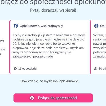
ołącz do społeczności opiekun
Pytaj, doradzaj, wspieraj!
Opiekunowie, wspierajmy się!
Opie
Co byscie zrobily jak jestem z seniorem a on mowi
Witam, p
rodzinie ze go bije zabieram jedzenie i nie daje pic
senior m
py)
😞. ja juz nie wiem co robic bo to wszystko
nawet m
nieprawda, boje sie ze beda problemy... myslalam
wszystko
 ale
zeby zaproponowac monitoring zeby sie
polecaci
ę
zabezpieczyc, prosze o rade
za mało..
15 odpowiedzi
30 od
Dowiedz się, co myślą inni opiekunowie.
Dołącz do społeczności