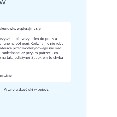
ów
kunowie, wspierajmy się!
rzyszłam pierwszy dzień do pracy a
a ranę na pół nogi. Rodzina nic nie robi,
ateraca przeciwodleżynowego nie ma!
 zaniedbane, aż przykro patrzeć... co
e na taką odleżynę? Sudokrem to chyba
powiedzi
Pytaj o wskazówki w opiece.