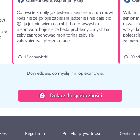
Opiekunowie, wspierajmy się!
Opie
Co byscie zrobily jak jestem z seniorem a on mowi
Witam, p
rodzinie ze go bije zabieram jedzenie i nie daje pic
senior m
py)
😞. ja juz nie wiem co robic bo to wszystko
nawet m
nieprawda, boje sie ze beda problemy... myslalam
wszystko
 ale
zeby zaproponowac monitoring zeby sie
polecaci
ę
zabezpieczyc, prosze o rade
za mało..
15 odpowiedzi
30 od
Dowiedz się, co myślą inni opiekunowie.
Dołącz do społeczności
ies!
Regulamin
Polityka prywatności
Centrum 