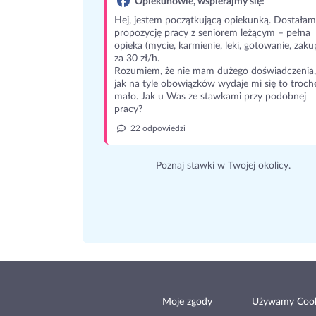
Opiekunowie, wspierajmy się!
Hej, jestem początkującą opiekunką. Dostałam
propozycję pracy z seniorem leżącym – pełna
opieka (mycie, karmienie, leki, gotowanie, zaku
za 30 zł/h.
Rozumiem, że nie mam dużego doświadczenia,
jak na tyle obowiązków wydaje mi się to troch
mało. Jak u Was ze stawkami przy podobnej
pracy?
22 odpowiedzi
Poznaj stawki w Twojej okolicy.
Moje zgody
Używamy Cook