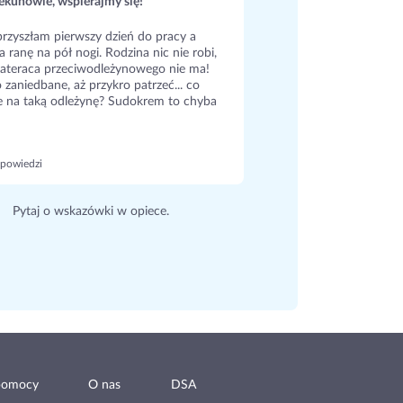
kunowie, wspierajmy się!
rzyszłam pierwszy dzień do pracy a
a ranę na pół nogi. Rodzina nic nie robi,
ateraca przeciwodleżynowego nie ma!
 zaniedbane, aż przykro patrzeć... co
e na taką odleżynę? Sudokrem to chyba
powiedzi
Pytaj o wskazówki w opiece.
pomocy
O nas
DSA