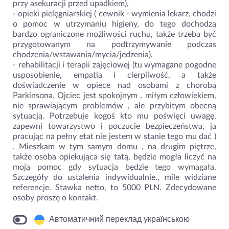
przy asekuracji przed upadkiem),
- opieki pielęgniarskiej ( cewnik - wymienia lekarz, chodzi
o pomoc w utrzymaniu higieny, do tego dochodzą
bardzo ograniczone możliwości ruchu, także trzeba być
przygotowanym na podtrzymywanie podczas
chodzenia/wstawania/mycia/jedzenia),
- rehabilitacji i terapii zajęciowej (tu wymagane pogodne
usposobienie, empatia i cierpliwość, a także
doświadczenie w opiece nad osobami z chorobą
Parkinsona. Ojciec jest spokojnym , miłym człowiekiem,
nie sprawiającym problemów , ale przybitym obecną
sytuacją. Potrzebuje kogoś kto mu poświęci uwagę,
zapewni towarzystwo i poczucie bezpieczeństwa, ja
pracując na pełny etat nie jestem w stanie tego mu dać )
. Mieszkam w tym samym domu , na drugim piętrze,
także osoba opiekująca się tatą, będzie mogła liczyć na
moją pomoc gdy sytuacja będzie tego wymagała.
Szczegóły do ustalenia indywidualnie., mile widziane
referencje. Stawka netto, to 5000 PLN. Zdecydowane
osoby proszę o kontakt.
Автоматичний переклад українською