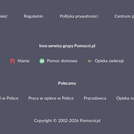
ies!
Regulamin
Polityka prywatności
Centrum 
Inne serwisy grupy Pomocni.pl
Niania
Pomoc domowa
Opieka zwierząt
Polecamy
i w Polsce
Praca w opiece w Polsce
Pracodawca
Opieka n
Copyright © 2002-2026 Pomocni.pl