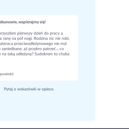
kunowie, wspierajmy się!
rzyszłam pierwszy dzień do pracy a
a ranę na pół nogi. Rodzina nic nie robi,
ateraca przeciwodleżynowego nie ma!
 zaniedbane, aż przykro patrzeć... co
e na taką odleżynę? Sudokrem to chyba
powiedzi
Pytaj o wskazówki w opiece.