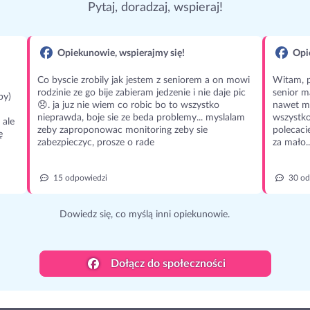
Pytaj, doradzaj, wspieraj!
Opiekunowie, wspierajmy się!
Opie
Co byscie zrobily jak jestem z seniorem a on mowi
Witam, p
rodzinie ze go bije zabieram jedzenie i nie daje pic
senior m
py)
😞. ja juz nie wiem co robic bo to wszystko
nawet m
nieprawda, boje sie ze beda problemy... myslalam
wszystko
 ale
zeby zaproponowac monitoring zeby sie
polecaci
ę
zabezpieczyc, prosze o rade
za mało..
15 odpowiedzi
30 od
Dowiedz się, co myślą inni opiekunowie.
Dołącz do społeczności