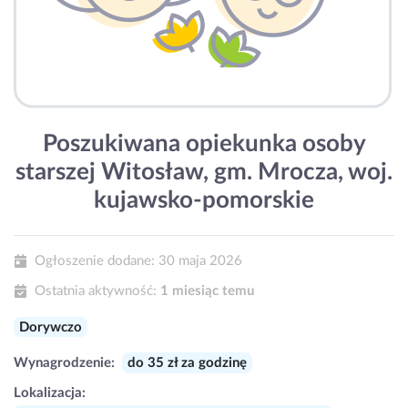
Poszukiwana opiekunka osoby
starszej Witosław, gm. Mrocza, woj.
kujawsko-pomorskie
Ogłoszenie dodane:
30 maja 2026
Ostatnia aktywność:
1 miesiąc temu
Dorywczo
Wynagrodzenie:
do 35 zł za godzinę
Lokalizacja: