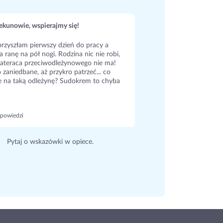
kunowie, wspierajmy się!
rzyszłam pierwszy dzień do pracy a
a ranę na pół nogi. Rodzina nic nie robi,
ateraca przeciwodleżynowego nie ma!
 zaniedbane, aż przykro patrzeć... co
e na taką odleżynę? Sudokrem to chyba
powiedzi
Pytaj o wskazówki w opiece.