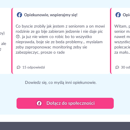
Opiekunowie, wspierajmy się!
Opie
Co byscie zrobily jak jestem z seniorem a on mowi
Witam, p
rodzinie ze go bije zabieram jedzenie i nie daje pic
senior m
py)
😞. ja juz nie wiem co robic bo to wszystko
nawet m
nieprawda, boje sie ze beda problemy... myslalam
wszystko
 ale
zeby zaproponowac monitoring zeby sie
polecaci
ę
zabezpieczyc, prosze o rade
za mało..
15 odpowiedzi
30 od
Dowiedz się, co myślą inni opiekunowie.
Dołącz do społeczności