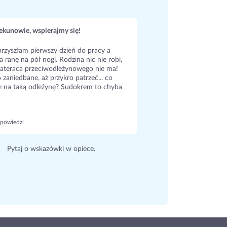
kunowie, wspierajmy się!
rzyszłam pierwszy dzień do pracy a
a ranę na pół nogi. Rodzina nic nie robi,
ateraca przeciwodleżynowego nie ma!
 zaniedbane, aż przykro patrzeć... co
e na taką odleżynę? Sudokrem to chyba
powiedzi
Pytaj o wskazówki w opiece.