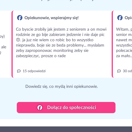
Opiekunowie, wspierajmy się!
Opie
Co byscie zrobily jak jestem z seniorem a on mowi
Witam, p
rodzinie ze go bije zabieram jedzenie i nie daje pic
senior m
py)
😞. ja juz nie wiem co robic bo to wszystko
nawet m
nieprawda, boje sie ze beda problemy... myslalam
wszystko
 ale
zeby zaproponowac monitoring zeby sie
polecaci
ę
zabezpieczyc, prosze o rade
za mało..
15 odpowiedzi
30 od
Dowiedz się, co myślą inni opiekunowie.
Dołącz do społeczności