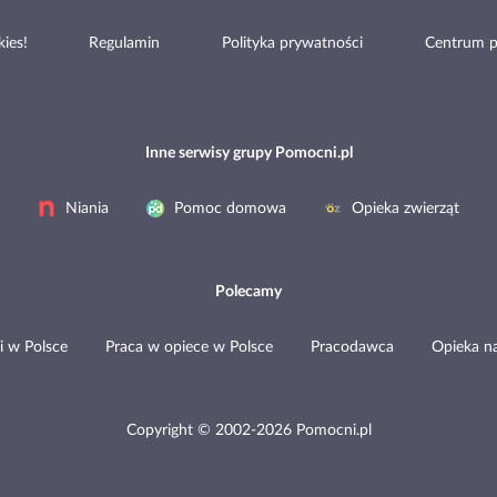
ies!
Regulamin
Polityka prywatności
Centrum 
Inne serwisy grupy Pomocni.pl
Niania
Pomoc domowa
Opieka zwierząt
Polecamy
i w Polsce
Praca w opiece w Polsce
Pracodawca
Opieka n
Copyright © 2002-2026 Pomocni.pl