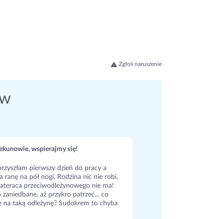
Zgłoś naruszenie
ów
kunowie, wspierajmy się!
rzyszłam pierwszy dzień do pracy a
a ranę na pół nogi. Rodzina nic nie robi,
ateraca przeciwodleżynowego nie ma!
 zaniedbane, aż przykro patrzeć... co
e na taką odleżynę? Sudokrem to chyba