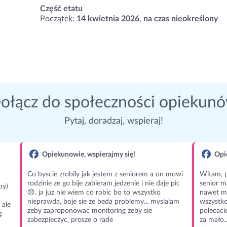
Część etatu
Początek:
14 kwietnia 2026
,
na czas nieokreślony
ołącz do społeczności opiekun
Pytaj, doradzaj, wspieraj!
Opiekunowie, wspierajmy się!
Opie
Co byscie zrobily jak jestem z seniorem a on mowi
Witam, p
rodzinie ze go bije zabieram jedzenie i nie daje pic
senior m
py)
😞. ja juz nie wiem co robic bo to wszystko
nawet m
nieprawda, boje sie ze beda problemy... myslalam
wszystko
 ale
zeby zaproponowac monitoring zeby sie
polecaci
ę
zabezpieczyc, prosze o rade
za mało..