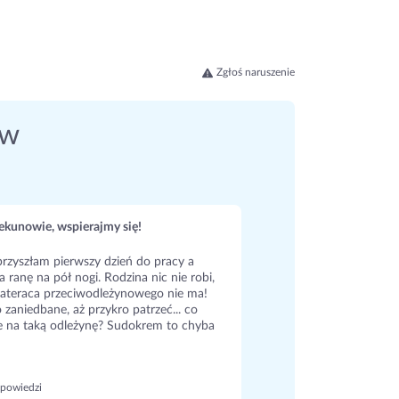
Zgłoś naruszenie
ów
kunowie, wspierajmy się!
rzyszłam pierwszy dzień do pracy a
a ranę na pół nogi. Rodzina nic nie robi,
ateraca przeciwodleżynowego nie ma!
 zaniedbane, aż przykro patrzeć... co
e na taką odleżynę? Sudokrem to chyba
powiedzi