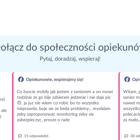
ołącz do społeczności opiekun
Pytaj, doradzaj, wspieraj!
Opiekunowie, wspierajmy się!
Opie
Co byscie zrobily jak jestem z seniorem a on mowi
Witam, p
rodzinie ze go bije zabieram jedzenie i nie daje pic
senior m
py)
😞. ja juz nie wiem co robic bo to wszystko
nawet m
nieprawda, boje sie ze beda problemy... myslalam
wszystko
 ale
zeby zaproponowac monitoring zeby sie
polecaci
ę
zabezpieczyc, prosze o rade
za mało..
15 odpowiedzi
30 od