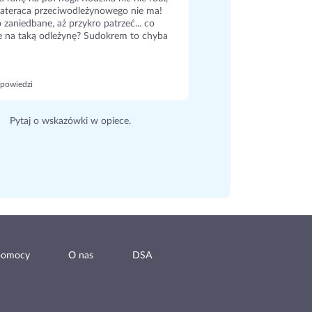
ateraca przeciwodleżynowego nie ma!
 zaniedbane, aż przykro patrzeć... co
e na taką odleżynę? Sudokrem to chyba
powiedzi
Pytaj o wskazówki w opiece.
pomocy
O nas
DSA