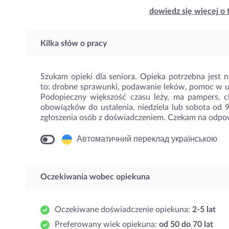
dowiedz się więcej o 
Kilka słów o pracy
Szukam opieki dla seniora. Opieka potrzebna jest 
to: drobne sprawunki, podawanie leków, pomoc w ut
Podopieczny większość czasu leży, ma pampers, ch
obowiązków do ustalenia. niedziela lub sobota od 
zgłoszenia osób z doświadczeniem. Czekam na odpow
Автоматичний переклад українською
Oczekiwania wobec opiekuna
Oczekiwane doświadczenie opiekuna:
2-5 lat
Preferowany wiek opiekuna:
od 50 do 70 lat