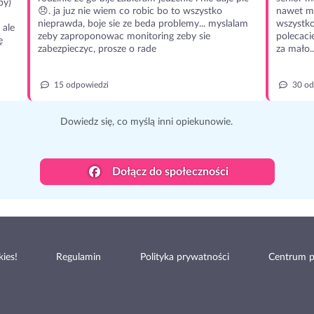
py)
😞. ja juz nie wiem co robic bo to wszystko
nawet m
nieprawda, boje sie ze beda problemy... myslalam
wszystko
 ale
zeby zaproponowac monitoring zeby sie
polecaci
ę
zabezpieczyc, prosze o rade
za mało..
15 odpowiedzi
30 od
Dowiedz się, co myślą inni opiekunowie.
Dołącz do społeczności
ies!
Regulamin
Polityka prywatności
Centrum 