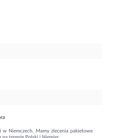
ora
 i w Niemczech. Mamy zlecenia pakietowe
na terenie Polski i Niemiec.