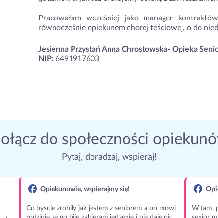
Pracowałam wcześniej jako manager kontraktów
równocześnie opiekunem chorej teściowej, o do ni
Jesienna Przystań Anna Chrostowska- Opieka Seni
NIP:
6491917603
ołącz do społeczności opiekun
Pytaj, doradzaj, wspieraj!
Opiekunowie, wspierajmy się!
Opie
Co byscie zrobily jak jestem z seniorem a on mowi
Witam, p
rodzinie ze go bije zabieram jedzenie i nie daje pic
senior m