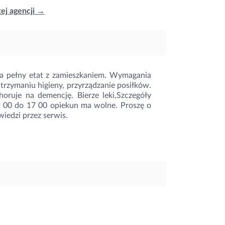
tej agencji →
na pełny etat z zamieszkaniem. Wymagania
rzymaniu higieny, przyrządzanie posiłków.
oruje na demencję. Bierze leki,Szczegóły
9 00 do 17 00 opiekun ma wolne. Proszę o
iedzi przez serwis.