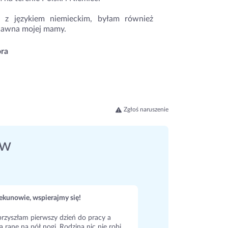
 z językiem niemieckim, byłam również
edawna mojej mamy.
ora
Zgłoś naruszenie
ów
kunowie, wspierajmy się!
rzyszłam pierwszy dzień do pracy a
a ranę na pół nogi. Rodzina nic nie robi,