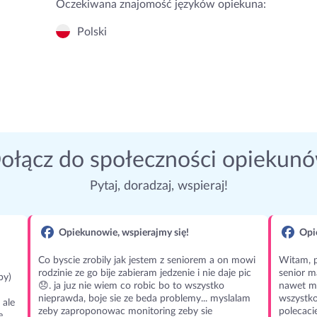
Oczekiwana znajomość języków opiekuna:
Polski
ołącz do społeczności opiekun
Pytaj, doradzaj, wspieraj!
Opiekunowie, wspierajmy się!
Opie
Co byscie zrobily jak jestem z seniorem a on mowi
Witam, p
rodzinie ze go bije zabieram jedzenie i nie daje pic
senior m
py)
😞. ja juz nie wiem co robic bo to wszystko
nawet m
nieprawda, boje sie ze beda problemy... myslalam
wszystko
 ale
zeby zaproponowac monitoring zeby sie
polecaci
ę