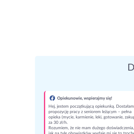
D
Opiekunowie, wspierajmy się!
Hej, jestem początkującą opiekunką. Dostałam
propozycję pracy z seniorem leżącym – pełna
opieka (mycie, karmienie, leki, gotowanie, zaku
za 30 zł/h.
Rozumiem, że nie mam dużego doświadczenia,
jak na tyle obowiązków wydaje mi się to troch