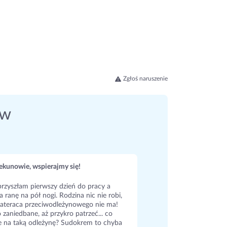
Zgłoś naruszenie
ów
kunowie, wspierajmy się!
rzyszłam pierwszy dzień do pracy a
a ranę na pół nogi. Rodzina nic nie robi,
ateraca przeciwodleżynowego nie ma!
 zaniedbane, aż przykro patrzeć... co
e na taką odleżynę? Sudokrem to chyba