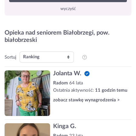
wyczyść
Opieka nad seniorem Białobrzegi, pow.
białobrzeski
Sortuj
Jolanta W.
Radom
64 lata
Ostatnia aktywność:
11 godzin temu
zobacz stawkę wynagrodzenia >
Kinga G.
Radom
23 lata