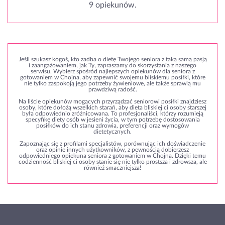
9 opiekunów.
Jeśli szukasz kogoś, kto zadba o dietę Twojego seniora z taką samą pasją
i zaangażowaniem, jak Ty, zapraszamy do skorzystania z naszego
serwisu. Wybierz spośród najlepszych opiekunów dla seniora z
gotowaniem w Chojna, aby zapewnić swojemu bliskiemu posiłki, które
nie tylko zaspokoją jego potrzeby żywieniowe, ale także sprawią mu
prawdziwą radość.
Na liście opiekunów mogących przyrządzać seniorowi posiłki znajdziesz
osoby, które dołożą wszelkich starań, aby dieta bliskiej ci osoby starszej
była odpowiednio zróżnicowana. To profesjonaliści, którzy rozumieją
specyfikę diety osób w jesieni życia, w tym potrzebę dostosowania
posiłków do ich stanu zdrowia, preferencji oraz wymogów
dietetycznych.
Zapoznając się z profilami specjalistów, porównując ich doświadczenie
oraz opinie innych użytkowników, z pewnością dobierzesz
odpowiedniego opiekuna seniora z gotowaniem w Chojna. Dzięki temu
codzienność bliskiej ci osoby stanie się nie tylko prostsza i zdrowsza, ale
również smaczniejsza!