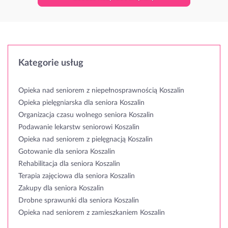
Kategorie usług
Opieka nad seniorem z niepełnosprawnością Koszalin
Opieka pielęgniarska dla seniora Koszalin
Organizacja czasu wolnego seniora Koszalin
Podawanie lekarstw seniorowi Koszalin
Opieka nad seniorem z pielęgnacją Koszalin
Gotowanie dla seniora Koszalin
Rehabilitacja dla seniora Koszalin
Terapia zajęciowa dla seniora Koszalin
Zakupy dla seniora Koszalin
Drobne sprawunki dla seniora Koszalin
Opieka nad seniorem z zamieszkaniem Koszalin