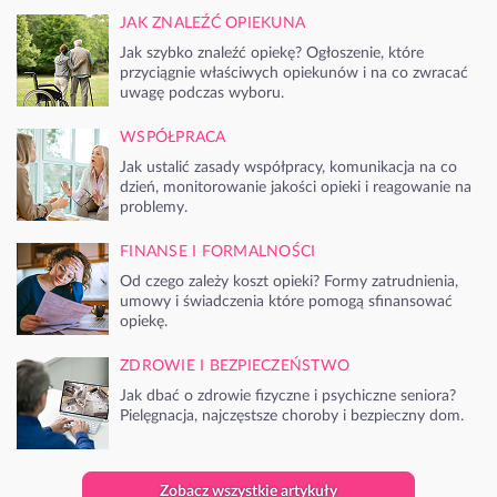
JAK ZNALEŹĆ OPIEKUNA
Jak szybko znaleźć opiekę? Ogłoszenie, które
przyciągnie właściwych opiekunów i na co zwracać
uwagę podczas wyboru.
WSPÓŁPRACA
Jak ustalić zasady współpracy, komunikacja na co
dzień, monitorowanie jakości opieki i reagowanie na
problemy.
FINANSE I FORMALNOŚCI
Od czego zależy koszt opieki? Formy zatrudnienia,
umowy i świadczenia które pomogą sfinansować
opiekę.
ZDROWIE I BEZPIECZEŃSTWO
Jak dbać o zdrowie fizyczne i psychiczne seniora?
Pielęgnacja, najczęstsze choroby i bezpieczny dom.
Zobacz wszystkie artykuły