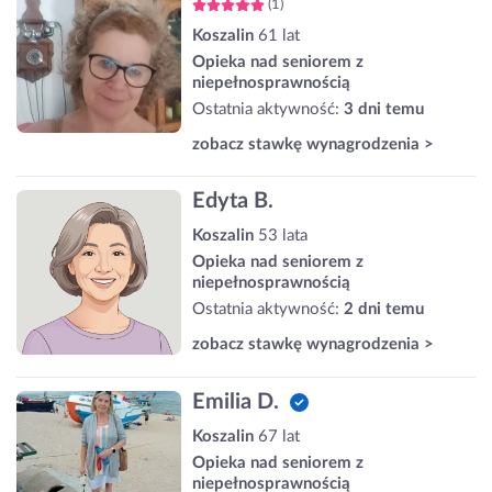
(1)
Koszalin
61 lat
Opieka nad seniorem z
niepełnosprawnością
Ostatnia aktywność:
3 dni temu
zobacz stawkę wynagrodzenia >
Edyta B.
Koszalin
53 lata
Opieka nad seniorem z
niepełnosprawnością
Ostatnia aktywność:
2 dni temu
zobacz stawkę wynagrodzenia >
Emilia D.
Koszalin
67 lat
Opieka nad seniorem z
niepełnosprawnością