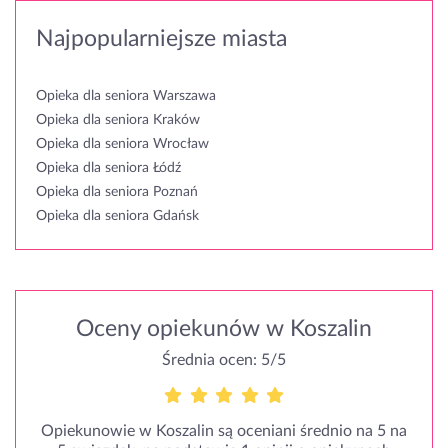
Najpopularniejsze miasta
Opieka dla seniora Warszawa
Opieka dla seniora Kraków
Opieka dla seniora Wrocław
Opieka dla seniora Łódź
Opieka dla seniora Poznań
Opieka dla seniora Gdańsk
Oceny opiekunów w Koszalin
Średnia ocen: 5/5
Opiekunowie w Koszalin są oceniani średnio na 5 na