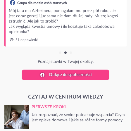
Grupa dla rodzin osób starszych
Mój tata ma Alzheimera, pomagałam mu przez pół roku, ale
jest coraz gorzej i juz sama nie dam dłużej rady. Muszę kogoś
zatrudnić. Ale jak to zrobić?
Jak wygląda kwestia umowy i ile kosztuje taka calodobowa
opiekunka?
51 odpowiedzi
Poznaj stawki w Twojej okolicy.
Dołącz do społeczności
CZYTAJ W CENTRUM WIEDZY
PIERWSZE KROKI
Jak rozpoznać, że senior potrzebuje wsparcia? Czym
jest opieka domowa i jakie są różne formy pomocy.