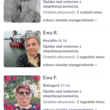
Opieka nad seniorem z
niepełnosprawnością
Ostatnia aktywność:
1 tydzień temu
zobacz stawkę wynagrodzenia >
Ewa R.
Koszalin
46 lat
Opieka nad seniorem z
niepełnosprawnością
Ostatnia aktywność:
2 tygodnie temu
zobacz stawkę wynagrodzenia >
Ewa F.
Białogard
55 lat
Opieka nad seniorem z
niepełnosprawnością
Ostatnia aktywność:
2 tygodnie temu
zobacz stawkę wynagrodzenia >