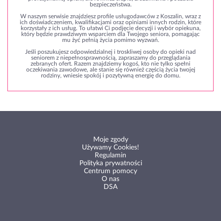
bezpieczeństwa.
W naszym serwisie znajdziesz profile usługodawców z Koszalin, wraz z
ich doświadczeniem, kwalifikacjami oraz opiniami innych rodzin, które
korzystały z ich usług. To ułatwi Ci podjęcie decyzji i wybór opiekuna,
który będzie prawdziwym wsparciem dla Twojego seniora, pomagając
mu żyć pełnią życia pomimo wyzwań.
Jeśli poszukujesz odpowiedzialnej i troskliwej osoby do opieki nad
seniorem z niepełnosprawnością, zapraszamy do przeglądania
zebranych ofert. Razem znajdziemy kogoś, kto nie tylko spełni
oczekiwania zawodowe, ale stanie się również częścią życia twojej
rodziny, wniesie spokój i pozytywną energię do domu.
Moje zgody
Używamy Cookies!
Regulamin
Polityka prywatności
Centrum pomocy
O nas
DSA