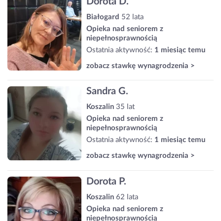
Dorota D.
Białogard
52 lata
Opieka nad seniorem z
niepełnosprawnością
Ostatnia aktywność:
1 miesiąc temu
zobacz stawkę wynagrodzenia >
Sandra G.
Koszalin
35 lat
Opieka nad seniorem z
niepełnosprawnością
Ostatnia aktywność:
1 miesiąc temu
zobacz stawkę wynagrodzenia >
Dorota P.
Koszalin
62 lata
Opieka nad seniorem z
niepełnosprawnością