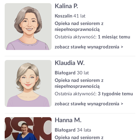
Kalina P.
Koszalin
41 lat
Opieka nad seniorem z
niepełnosprawnością
Ostatnia aktywność:
1 miesiąc temu
zobacz stawkę wynagrodzenia >
Klaudia W.
Białogard
30 lat
Opieka nad seniorem z
niepełnosprawnością
Ostatnia aktywność:
3 tygodnie temu
zobacz stawkę wynagrodzenia >
Hanna M.
Białogard
34 lata
Opieka nad seniorem z