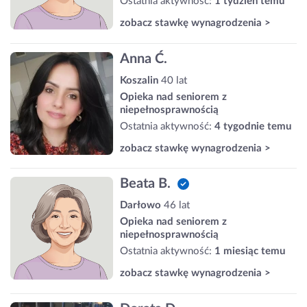
Ostatnia aktywność:
1 tydzień temu
zobacz stawkę wynagrodzenia >
Anna Ć.
Koszalin
40 lat
Opieka nad seniorem z
niepełnosprawnością
Ostatnia aktywność:
4 tygodnie temu
zobacz stawkę wynagrodzenia >
Beata B.
Darłowo
46 lat
Opieka nad seniorem z
niepełnosprawnością
Ostatnia aktywność:
1 miesiąc temu
zobacz stawkę wynagrodzenia >