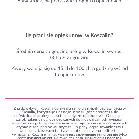
5 gwiazdek, na podstawie 1 opinii o opiekunach
Ile płaci się opiekunowi w Koszalin?
Średnia cena za godzinę usług w Koszalin wynosi
33.15 zł za godzinę.
Kwoty wahają się od 15 zł do 100 zł za godzinę wśród
45 opiekunów.
Znajdź wykwalifikowaną opiekę dla seniora z niepełnosprawnością w
Koszalin, korzystając z naszego serwisu, gdzie prezentują się
doświadczeni profesjonaliści i empatyczni opiekunowie. Oferują oni
szeroki zakres usług, dostosowanych do indywidualnych wymagań
seniorów z niepełnosprawnościami, włączając wsparcie w codziennych
czynnościach, pomoc w utrzymaniu higieny, organizowanie czasu
wolnego, a także specjalistyczną opiekę medyczną, jeśli jest to
wymagane. Rozumiemy, jak ważne jest zapewnienie seniorom nie tylko
profesjonalnej opieki, ale również ciepła, zrozumienia i poczucia