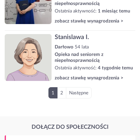
niepełnosprawnością
Ostatnia aktywność:
1 miesiąc temu
zobacz stawkę wynagrodzenia >
Stanislawa I.
Darłowo
54 lata
Opieka nad seniorem z
niepełnosprawnością
Ostatnia aktywność:
4 tygodnie temu
zobacz stawkę wynagrodzenia >
1
2
Następne
DOŁĄCZ DO SPOŁECZNOŚCI