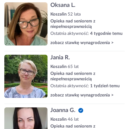
Oksana L.
Koszalin
52 lata
Opieka nad seniorem z
niepełnosprawnością
Ostatnia aktywność:
4 tygodnie temu
zobacz stawkę wynagrodzenia >
Jania R.
Koszalin
65 lat
Opieka nad seniorem z
niepełnosprawnością
Ostatnia aktywność:
1 tydzień temu
zobacz stawkę wynagrodzenia >
Joanna G.
Koszalin
46 lat
Opieka nad seniorem z