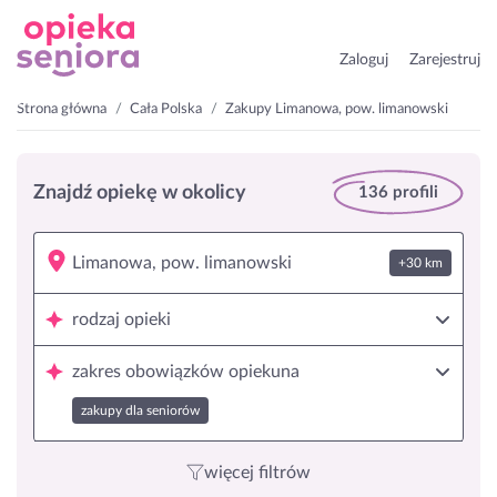
Zaloguj
Zarejestruj
Strona główna
Cała Polska
Zakupy Limanowa, pow. limanowski
Znajdź opiekę w okolicy
136 profili
+30 km
rodzaj opieki
zakres obowiązków opiekuna
zakupy dla seniorów
więcej filtrów