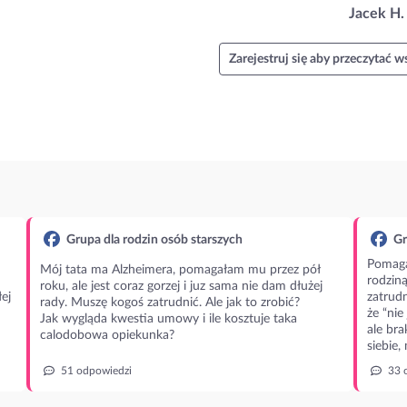
Jacek H.
Zarejestruj się aby przeczytać ws
Grupa dla rodzin osób starszych
Gr
Pomaga
Mój tata ma Alzheimera, pomagałam mu przez pół
rodzin
roku, ale jest coraz gorzej i juz sama nie dam dłużej
ej
zatrudn
rady. Muszę kogoś zatrudnić. Ale jak to zrobić?
że “nie
Jak wygląda kwestia umowy i ile kosztuje taka
ale bra
calodobowa opiekunka?
siebie,
51 odpowiedzi
33 