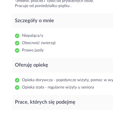
-zmienic pościel.l Tylko od prywatnych osób.
Pracuje od poniedzialku-piątku .
Szczegóły o mnie
Niepaląca/y
Obecność zwierząt
Prawo jazdy
Oferuję opiekę
Opieka dorywcza - pojedyncze wizyty, pomoc w w
Opieka stała - regularne wizyty u seniora
Prace, których się podejmę