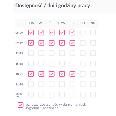
Dostępność / dni i godziny pracy
PON
WT
ŚR
CZW
PT
SO
ND
06-09
09-12
12-15
15-18
18-21
21-24
przez
noc
oznacza dostępność w danych dniach
tygodnia i godzinach