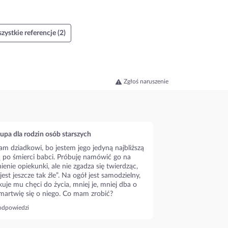
zystkie referencje (2)
Zgłoś naruszenie
upa dla rodzin osób starszych
m dziadkowi, bo jestem jego jedyną najbliższą
ą po śmierci babci. Próbuję namówić go na
ienie opiekunki, ale nie zgadza się twierdząc,
 jest jeszcze tak źle”. Na ogół jest samodzielny,
kuje mu chęci do życia, mniej je, mniej dba o
 martwię się o niego. Co mam zrobić?
odpowiedzi