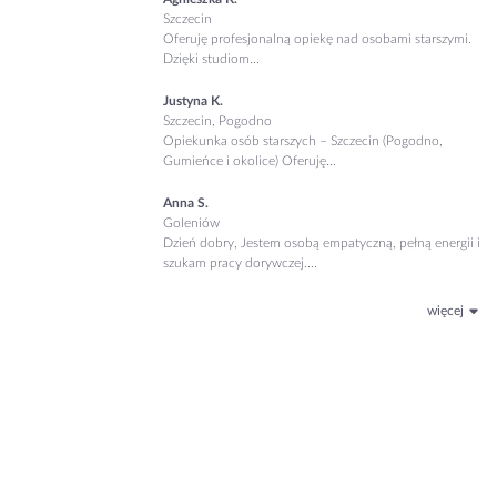
Szczecin
Oferuję profesjonalną opiekę nad osobami starszymi.
Dzięki studiom...
Justyna K.
Szczecin, Pogodno
Opiekunka osób starszych – Szczecin (Pogodno,
Gumieńce i okolice) Oferuję...
Anna S.
Goleniów
Dzień dobry, Jestem osobą empatyczną, pełną energii i
szukam pracy dorywczej....
więcej