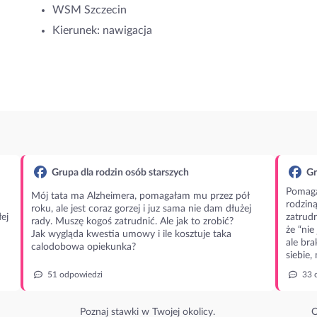
WSM Szczecin
Kierunek: nawigacja
Grupa dla rodzin osób starszych
Gr
Pomaga
Mój tata ma Alzheimera, pomagałam mu przez pół
rodzin
roku, ale jest coraz gorzej i juz sama nie dam dłużej
ej
zatrudn
rady. Muszę kogoś zatrudnić. Ale jak to zrobić?
że “nie
Jak wygląda kwestia umowy i ile kosztuje taka
ale bra
calodobowa opiekunka?
siebie,
51 odpowiedzi
33 
Poznaj stawki w Twojej okolicy.
O