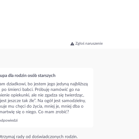
Zgłoś naruszenie
upa dla rodzin osób starszych
m dziadkowi, bo jestem jego jedyną najbliższą
ą po śmierci babci. Próbuję namówić go na
ienie opiekunki, ale nie zgadza się twierdząc,
 jest jeszcze tak źle”. Na ogół jest samodzielny,
kuje mu chęci do życia, mniej je, mniej dba o
 martwię się o niego. Co mam zrobić?
odpowiedzi
trzymaj rady od doświadczonych rodzin.