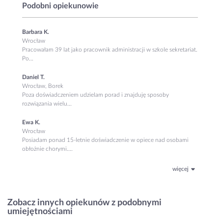
Podobni opiekunowie
Barbara K.
Wrocław
Pracowałam 39 lat jako pracownik administracji w szkole sekretariat.
Po...
Daniel T.
Wrocław, Borek
Poza doświadczeniem udzielam porad i znajduję sposoby
rozwiązania wielu...
Ewa K.
Wrocław
Posiadam ponad 15-letnie doświadczenie w opiece nad osobami
obłożnie chorymi....
więcej
Zobacz innych opiekunów z podobnymi
umiejętnościami