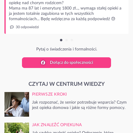
j opieki a
edź 😓
Dołącz do społeczności
CZYTAJ W CENTRUM WIEDZY
PIERWSZE KROKI
Jak rozpoznać, że senior potrzebuje wsparcia? Czym
jest opieka domowa i jakie są różne formy pomocy.
JAK ZNALEŹĆ OPIEKUNA
Jak szybko znaleźć opiekę? Ogłoszenie, które