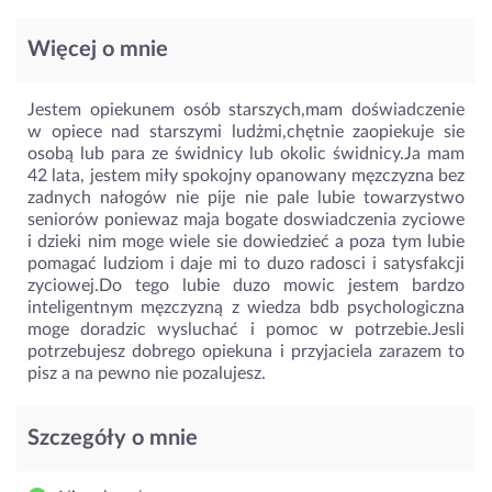
Więcej o mnie
Jestem opiekunem osób starszych,mam doświadczenie
w opiece nad starszymi ludżmi,chętnie zaopiekuje sie
osobą lub para ze świdnicy lub okolic świdnicy.Ja mam
42 lata, jestem miły spokojny opanowany męzczyzna bez
zadnych nałogów nie pije nie pale lubie towarzystwo
seniorów poniewaz maja bogate doswiadczenia zyciowe
i dzieki nim moge wiele sie dowiedzieć a poza tym lubie
pomagać ludziom i daje mi to duzo radosci i satysfakcji
zyciowej.Do tego lubie duzo mowic jestem bardzo
inteligentnym męzczyzną z wiedza bdb psychologiczna
moge doradzic wysluchać i pomoc w potrzebie.Jesli
potrzebujesz dobrego opiekuna i przyjaciela zarazem to
pisz a na pewno nie pozalujesz.
Szczegóły o mnie