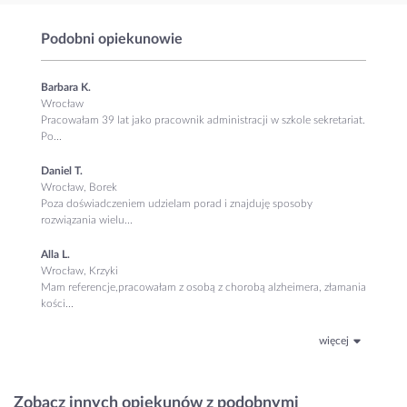
Podobni opiekunowie
Barbara K.
Wrocław
Pracowałam 39 lat jako pracownik administracji w szkole sekretariat.
Po...
Daniel T.
Wrocław, Borek
Poza doświadczeniem udzielam porad i znajduję sposoby
rozwiązania wielu...
Alla L.
Wrocław, Krzyki
Mam referencje,pracowałam z osobą z chorobą alzheimera, złamania
kości...
więcej
Zobacz innych opiekunów z podobnymi